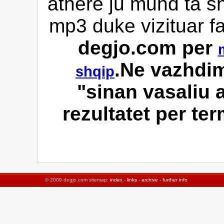
athere ju mund ta sh
mp3 duke vizituar f
degjo.com per
.Ne vazhdim
shqip
"sinan vasaliu 
rezultatet per te
© 2009 degjo.com sitemap:
index
-
links
-
archive
-
further info