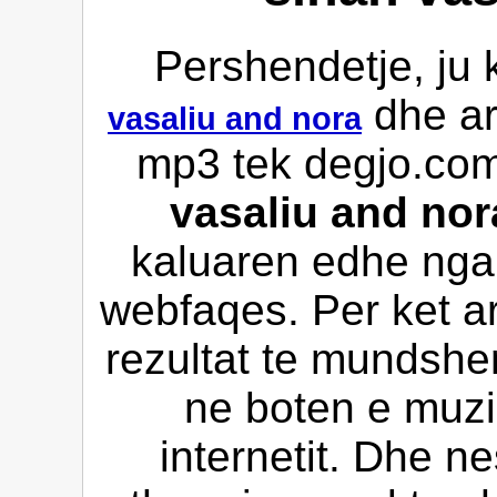
Pershendetje, ju 
dhe ar
vasaliu and nora
mp3 tek degjo.com 
vasaliu and nor
kaluaren edhe nga v
webfaqes. Per ket a
rezultat te mundshe
ne boten e muzi
internetit. Dhe n