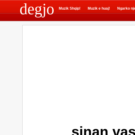
degjo
Muzik Shqip!
Muzik e huaj!
Ngarko nj
sinan vas