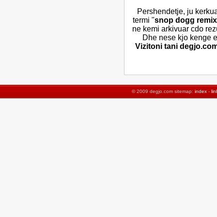
Pershendetje, ju kerkua
termi "
snop dogg remix
ne kemi arkivuar cdo rez
Dhe nese kjo kenge ek
Vizitoni tani degjo.co
© 2009 degjo.com sitemap:
index
-
lin