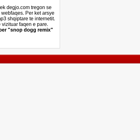
tek degjo.com tregon se
aj webfaqes. Per ket arsye
 shqiptare te internetit.
vizituar faqen e pare.
 per "snop dogg remix"