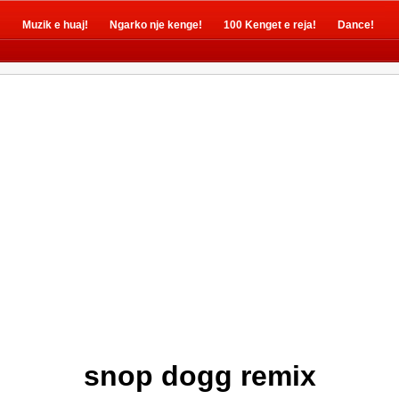
!
Muzik e huaj!
Ngarko nje kenge!
100 Kenget e reja!
Dance!
snop dogg remix