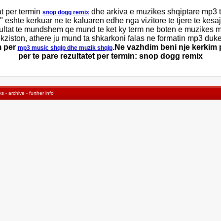
t per termin
dhe arkiva e muzikes shqiptare mp3 
snop dogg remix
" eshte kerkuar ne te kaluaren edhe nga vizitore te tjere te kes
ultat te mundshem qe mund te ket ky term ne boten e muzikes mp3
ziston, athere ju mund ta shkarkoni falas ne formatin mp3 duke 
m per
.Ne vazhdim beni nje kerkim
mp3 music shqip dhe muzik shqip
per te pare rezultatet per termin: snop dogg remix
ks
-
archive
-
further info