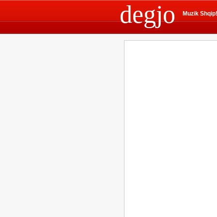
degjo
Muzik Shqip