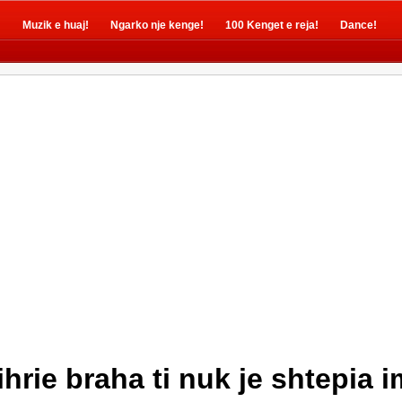
!
Muzik e huaj!
Ngarko nje kenge!
100 Kenget e reja!
Dance!
hrie braha ti nuk je shtepia 