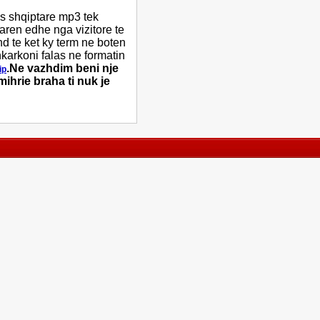
s shqiptare mp3 tek
uaren edhe nga vizitore te
d te ket ky term ne boten
karkoni falas ne formatin
.Ne vazhdim beni nje
ip
mihrie braha ti nuk je