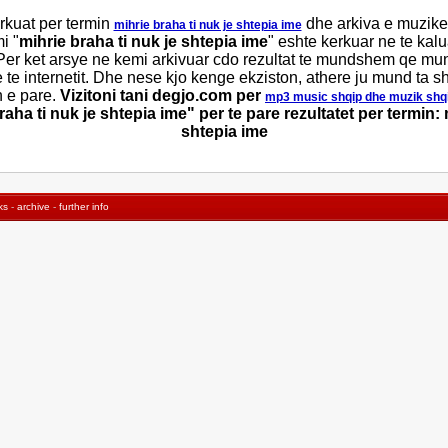
rkuat per termin
dhe arkiva e muzike
mihrie braha ti nuk je shtepia ime
i "
mihrie braha ti nuk je shtepia ime
" eshte kerkuar ne te kal
 Per ket arsye ne kemi arkivuar cdo rezultat te mundshem qe mun
te internetit. Dhe nese kjo kenge ekziston, athere ju mund ta sh
n e pare.
Vizitoni tani degjo.com per
mp3 music shqip dhe muzik shq
aha ti nuk je shtepia ime" per te pare rezultatet per termin: 
shtepia ime
ks
-
archive
-
further info