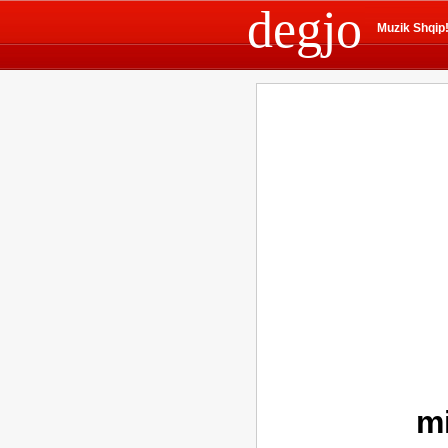
degjo
Muzik Shqip
mi