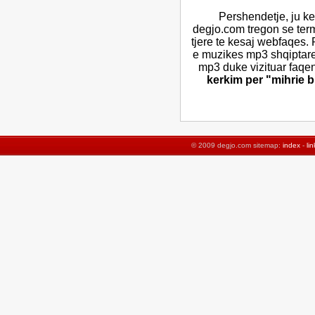
Pershendetje, ju ke
degjo.com tregon se term
tjere te kesaj webfaqes.
e muzikes mp3 shqiptare 
mp3 duke vizituar faqe
kerkim per "mihrie br
© 2009 degjo.com sitemap:
index
-
lin