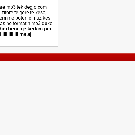
are mp3 tek degjo.com
itore te tjere te kesaj
term ne boten e muzikes
alas ne formatin mp3 duke
im beni nje kerkim per
iiiiiiiiiii malaj