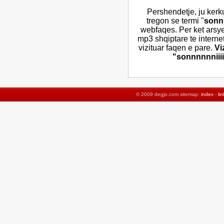
Pershendetje, ju kerk
tregon se termi "
sonnnn
webfaqes. Per ket arsy
mp3 shqiptare te interne
vizituar faqen e pare.
Vi
"sonnnnnniiiiiii
© 2009 degjo.com sitemap:
index
-
lin