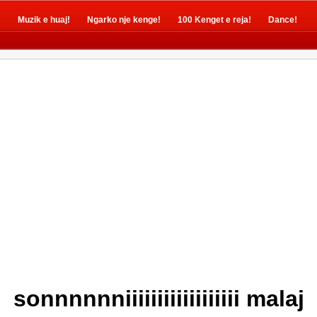
!
Muzik e huaj!
Ngarko nje kenge!
100 Kenget e reja!
Dance!
sonnnnnniiiiiiiiiiiiiiiiii malaj