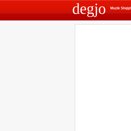
degjo
Muzik Shqip