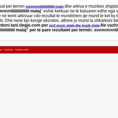
uat per termin
dhe arkiva e muzikes shqipt
sonnnnnniiiiiiiiiiiiiiiiii malaj
nniiiiiiiiiiiiiiiiii malaj
" eshte kerkuar ne te kaluaren edhe nga viz
e ne kemi arkivuar cdo rezultat te mundshem qe mund te ket ky 
tit. Dhe nese kjo kenge ekziston, athere ju mund ta shkarkoni f
zitoni tani degjo.com per
.Ne vazhd
mp3 music shqip dhe muzik shqip
iiiiiiiiiii malaj" per te pare rezultatet per termin: sonnnnnniiiiiii
ks
-
archive
-
further info