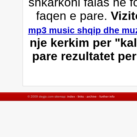
shkarkoni falas ne f
faqen e pare.
Vizi
mp3 music shqip dhe muz
nje kerkim per "kalt
pare rezultatet per
© 2009 degjo.com sitemap:
index
-
links
-
archive
-
further info