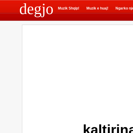
degjo
Muzik Shqip!
Muzik e huaj!
Ngarko nj
kaltirin