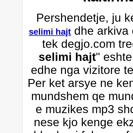
Pershendetje, ju k
dhe arkiva 
selimi hajt
tek degjo.com tre
selimi hajt
" eshte
edhe nga vizitore te
Per ket arsye ne kem
mundshem qe mund 
e muzikes mp3 shqi
nese kjo kenge ekz