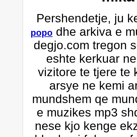
Pershendetje, ju k
dhe arkiva e m
popo
degjo.com tregon s
eshte kerkuar ne
vizitore te tjere t
arsye ne kemi ar
mundshem qe mund 
e muzikes mp3 shqi
nese kjo kenge ekz