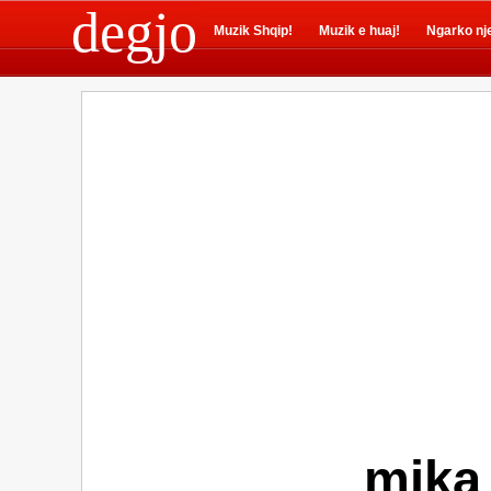
degjo
Muzik Shqip!
Muzik e huaj!
Ngarko nj
mika 