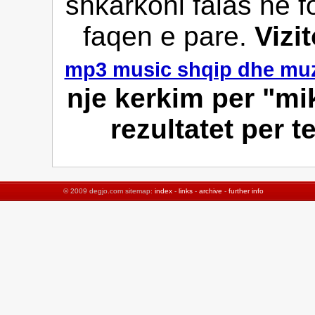
shkarkoni falas ne f
faqen e pare.
Vizi
mp3 music shqip dhe muz
nje kerkim per "mik
rezultatet per t
© 2009 degjo.com sitemap:
index
-
links
-
archive
-
further info