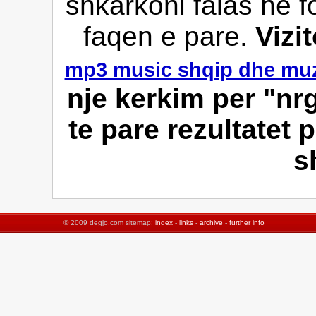
shkarkoni falas ne f
faqen e pare.
Vizi
mp3 music shqip dhe muz
nje kerkim per "nr
te pare rezultatet 
s
© 2009 degjo.com sitemap:
index
-
links
-
archive
-
further info