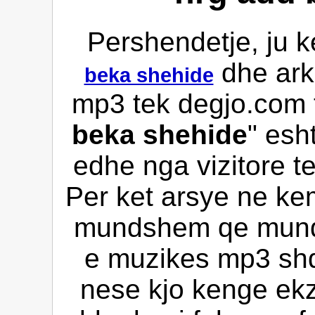
Pershendetje, ju k
dhe ark
beka shehide
mp3 tek degjo.com t
beka shehide
" esh
edhe nga vizitore te
Per ket arsye ne kem
mundshem qe mund 
e muzikes mp3 shqi
nese kjo kenge ekz