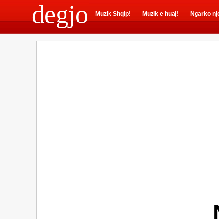
degjo
Muzik Shqip!
Muzik e huaj!
Ngarko nj