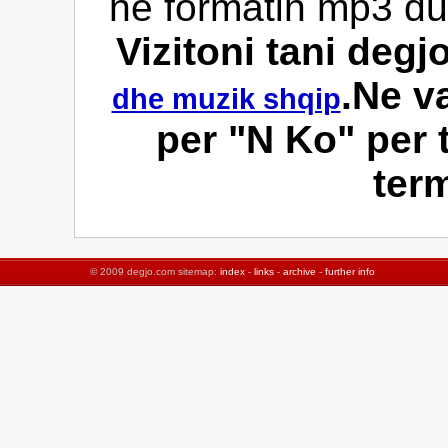
ne formatin mp3 duk
Vizitoni tani deg
.Ne v
dhe muzik shqip
per "N Ko" per t
ter
© 2009 degjo.com sitemap:
index
-
links
-
archive
-
further info