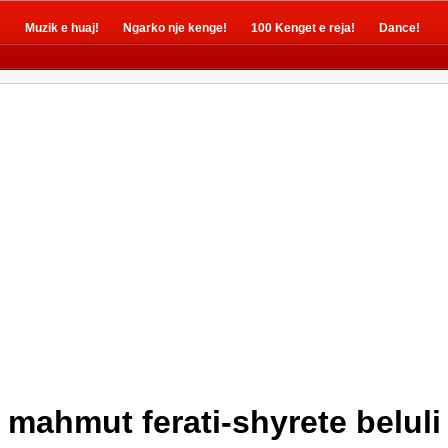
!
Muzik e huaj!
Ngarko nje kenge!
100 Kenget e reja!
Dance!
mahmut ferati-shyrete beluli