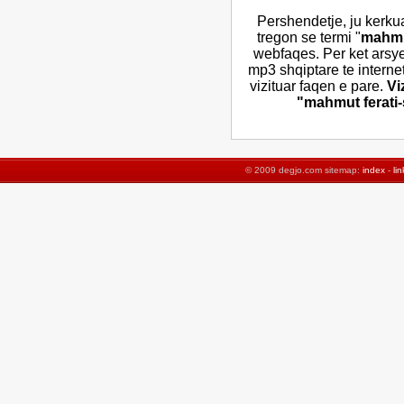
Pershendetje, ju kerku
tregon se termi "
mahmut
webfaqes. Per ket arsy
mp3 shqiptare te interne
vizituar faqen e pare.
Vi
"mahmut ferati-s
© 2009 degjo.com sitemap:
index
-
lin