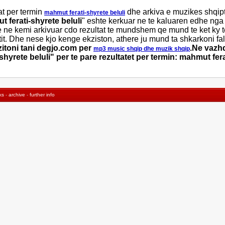
at per termin
dhe arkiva e muzikes shqip
mahmut ferati-shyrete beluli
 ferati-shyrete beluli
" eshte kerkuar ne te kaluaren edhe nga v
e ne kemi arkivuar cdo rezultat te mundshem qe mund te ket ky 
tit. Dhe nese kjo kenge ekziston, athere ju mund ta shkarkoni f
zitoni tani degjo.com per
.Ne vazhd
mp3 music shqip dhe muzik shqip
hyrete beluli" per te pare rezultatet per termin: mahmut fera
ks
-
archive
-
further info