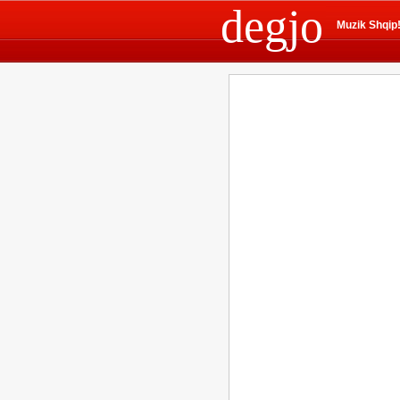
degjo
Muzik Shqip