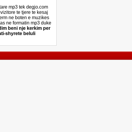
tare mp3 tek degjo.com
izitore te tjere te kesaj
term ne boten e muzikes
alas ne formatin mp3 duke
im beni nje kerkim per
ti-shyrete beluli