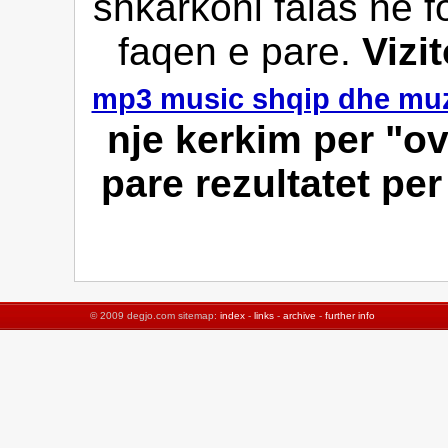
shkarkoni falas ne f
faqen e pare.
Vizi
mp3 music shqip dhe muz
nje kerkim per "ov
pare rezultatet pe
© 2009 degjo.com sitemap:
index
-
links
-
archive
-
further info