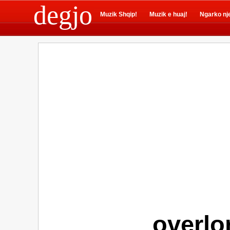
degjo
Muzik Shqip!
Muzik e huaj!
Ngarko nj
overlo