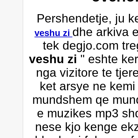
Pershendetje, ju k
dhe arkiva 
veshu zi
tek degjo.com tre
veshu zi
" eshte ke
nga vizitore te tje
ket arsye ne kemi 
mundshem qe mund 
e muzikes mp3 shqi
nese kjo kenge ekz