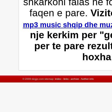
shkarkoni falas ne f
faqen e pare.
Vizi
mp3 music shqip dhe muz
nje kerkim per "g
per te pare rezul
hoxha 
© 2009 degjo.com sitemap:
index
-
links
-
archive
-
further info