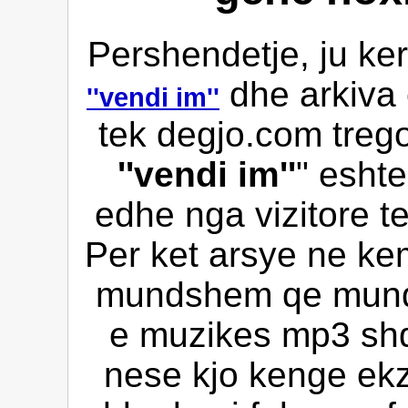
Pershendetje, ju ke
dhe arkiva
''vendi im''
tek degjo.com trego
''vendi im''
" eshte
edhe nga vizitore te
Per ket arsye ne kem
mundshem qe mund 
e muzikes mp3 shqi
nese kjo kenge ekz