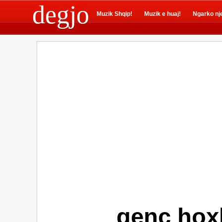
degjo
Muzik Shqip!
Muzik e huaj!
Ngarko nj
genc hoxh