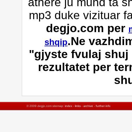
athere ju mund ta sh
mp3 duke vizituar f
degjo.com per
.Ne vazhdim
shqip
"gjyste fvulaj shuj
rezultatet per ter
sh
© 2009 degjo.com sitemap:
index
-
links
-
archive
-
further info