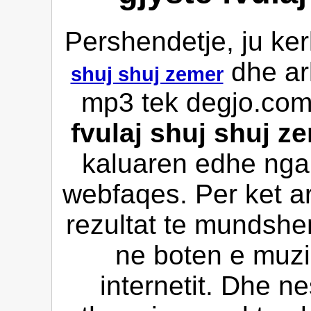
Pershendetje, ju ke
dhe ar
shuj shuj zemer
mp3 tek degjo.com 
fvulaj shuj shuj z
kaluaren edhe nga v
webfaqes. Per ket a
rezultat te mundshe
ne boten e muzi
internetit. Dhe n