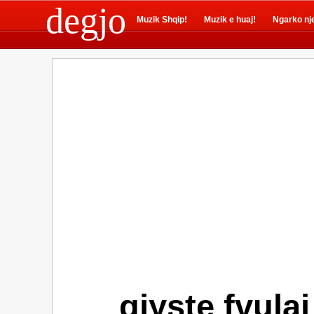
degjo
Muzik Shqip!
Muzik e huaj!
Ngarko nj
gjyste fvula