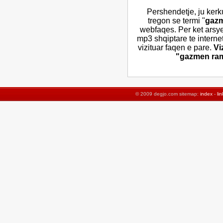
Pershendetje, ju kerk
tregon se termi "
gazm
webfaqes. Per ket arsy
mp3 shqiptare te interne
vizituar faqen e pare.
Vi
"gazmen rama
© 2009 degjo.com sitemap:
index
-
lin