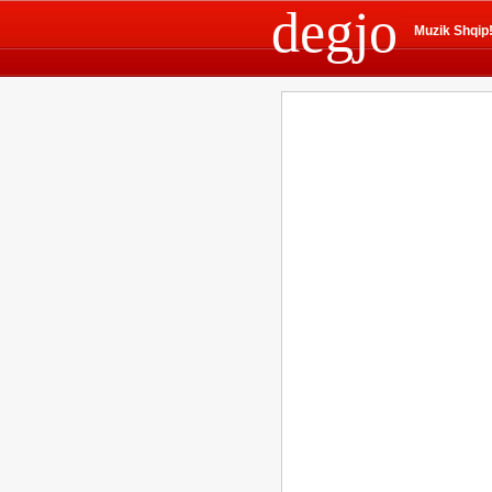
degjo
Muzik Shqip