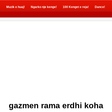
!
Muzik e huaj!
Ngarko nje kenge!
100 Kenget e reja!
Dance!
gazmen rama erdhi koha