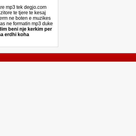
are mp3 tek degjo.com
itore te tjere te kesaj
term ne boten e muzikes
alas ne formatin mp3 duke
im beni nje kerkim per
ma erdhi koha