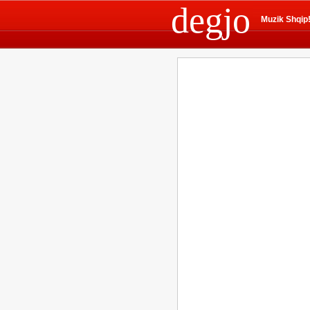
degjo
Muzik Shqip