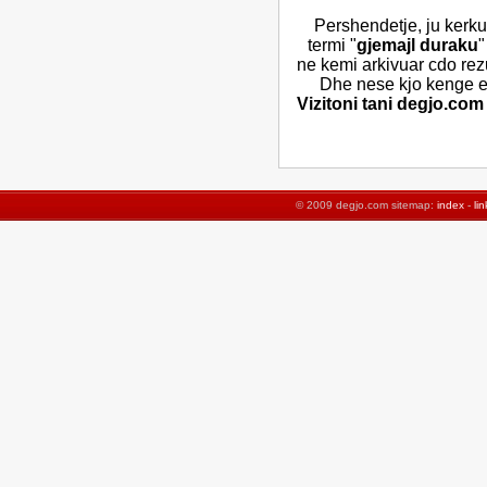
Pershendetje, ju kerku
termi "
gjemajl duraku
"
ne kemi arkivuar cdo rez
Dhe nese kjo kenge ek
Vizitoni tani degjo.com
© 2009 degjo.com sitemap:
index
-
lin