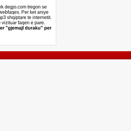
ek degjo.com tregon se
 webfaqes. Per ket arsye
 shqiptare te internetit.
vizituar faqen e pare.
er "gjemajl duraku" per