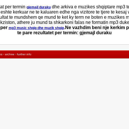
at per termin
dhe arkiva e muzikes shqiptare mp3 t
gjemajl duraku
 eshte kerkuar ne te kaluaren edhe nga vizitore te tjere te kesaj
ultat te mundshem qe mund te ket ky term ne boten e muzikes mp3
ziston, athere ju mund ta shkarkoni falas ne formatin mp3 duke 
 per
.Ne vazhdim beni nje kerkim p
mp3 music shqip dhe muzik shqip
te pare rezultatet per termin: gjemajl duraku
ks
-
archive
-
further info