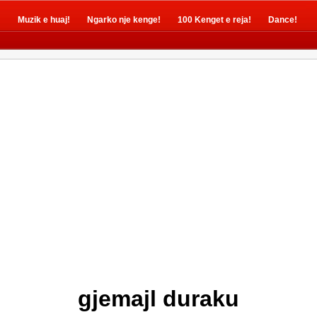
!
Muzik e huaj!
Ngarko nje kenge!
100 Kenget e reja!
Dance!
gjemajl duraku