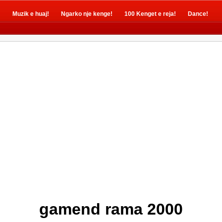
!
Muzik e huaj!
Ngarko nje kenge!
100 Kenget e reja!
Dance!
gamend rama 2000