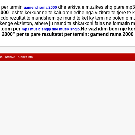
 per termin
dhe arkiva e muzikes shqiptare mp3
gamend rama 2000
2000
" eshte kerkuar ne te kaluaren edhe nga vizitore te tjere te
 cdo rezultat te mundshem qe mund te ket ky term ne boten e m
 kenge ekziston, athere ju mund ta shkarkoni falas ne formatin 
jo.com per
.Ne vazhdim beni nje k
mp3 music shqip dhe muzik shqip
2000" per te pare rezultatet per termin: gamend rama 2000
ks
-
archive
-
further info