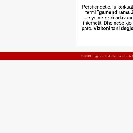
Pershendetje, ju kerkuat
termi "
gamend rama 
arsye ne kemi arkivuar
internetit. Dhe nese kjo
pare.
Vizitoni tani deg
© 2009 degjo.com sitemap:
index
-
lin