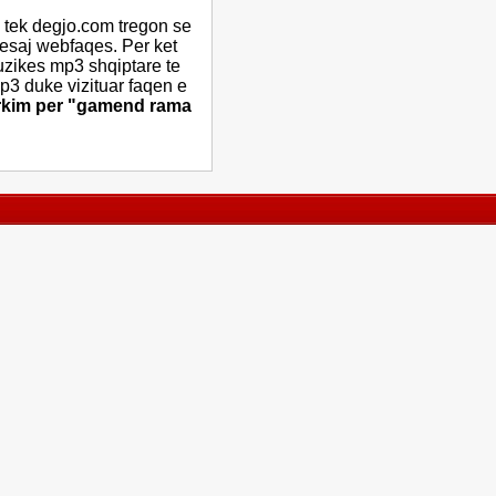
 tek degjo.com tregon se
 kesaj webfaqes. Per ket
uzikes mp3 shqiptare te
mp3 duke vizituar faqen e
erkim per "gamend rama