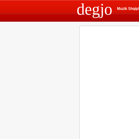
degjo
Muzik Shqip