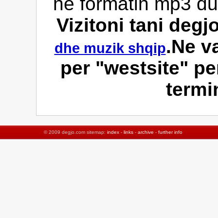
ne formatin mp3 duk
Vizitoni tani deg
.Ne v
dhe muzik shqip
per "westsite" per
termi
© 2009 degjo.com sitemap:
index
-
links
-
archive
-
further info