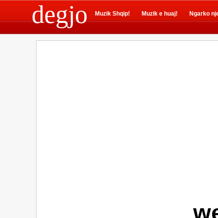
degjo
Muzik Shqip!
Muzik e huaj!
Ngarko nj
we