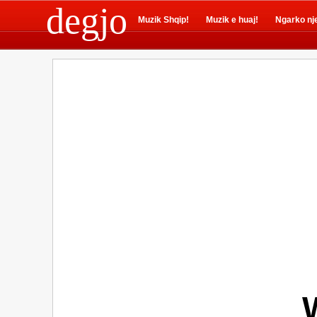
degjo
Muzik Shqip!
Muzik e huaj!
Ngarko nj