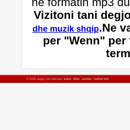
ne formatin mp3 duk
Vizitoni tani deg
.Ne v
dhe muzik shqip
per "Wenn" per t
ter
© 2009 degjo.com sitemap:
index
-
links
-
archive
-
further info