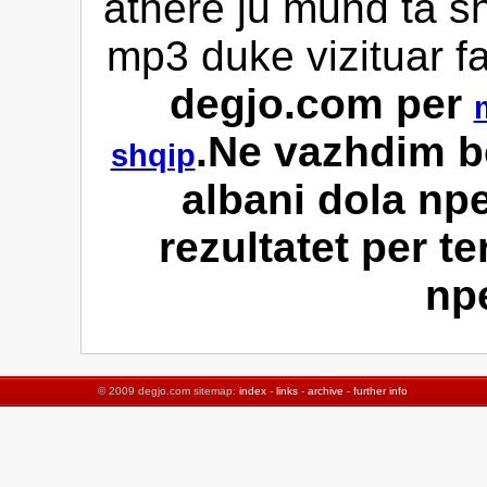
athere ju mund ta sh
mp3 duke vizituar f
degjo.com per
.Ne vazhdim be
shqip
albani dola np
rezultatet per te
np
© 2009 degjo.com sitemap:
index
-
links
-
archive
-
further info