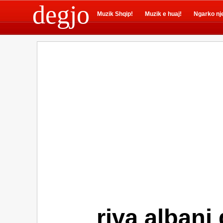
degjo
Muzik Shqip!
Muzik e huaj!
Ngarko nj
riva albani