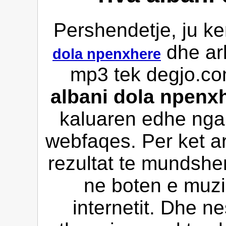
Pershendetje, ju ke
dhe ar
dola npenxhere
mp3 tek degjo.com
albani dola npenx
kaluaren edhe nga v
webfaqes. Per ket a
rezultat te mundshe
ne boten e muzi
internetit. Dhe n