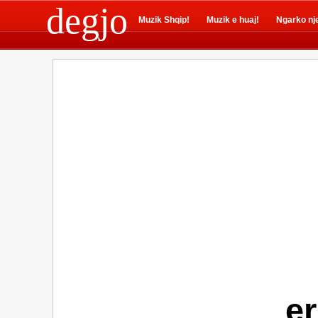
degjo
Muzik Shqip!
Muzik e huaj!
Ngarko nj
er