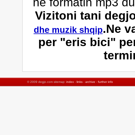
ne formatin mp3 duk
Vizitoni tani deg
.Ne v
dhe muzik shqip
per "eris bici" pe
termin
© 2009 degjo.com sitemap:
index
-
links
-
archive
-
further info