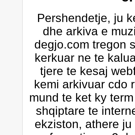
Pershendetje, ju k
dhe arkiva e muz
degjo.com tregon s
kerkuar ne te kalua
tjere te kesaj web
kemi arkivuar cdo 
mund te ket ky ter
shqiptare te intern
ekziston, athere ju