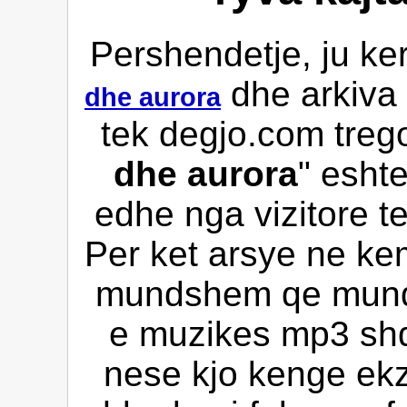
Pershendetje, ju ke
dhe arkiva
dhe aurora
tek degjo.com trego
dhe aurora
" esht
edhe nga vizitore te
Per ket arsye ne kem
mundshem qe mund 
e muzikes mp3 shqi
nese kjo kenge ekz