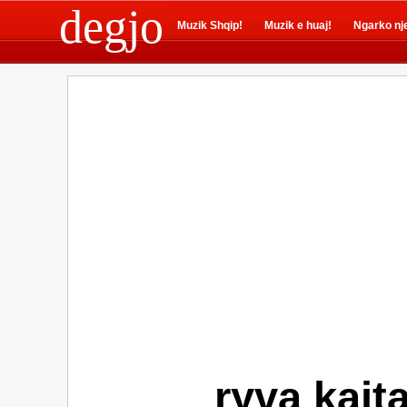
degjo
Muzik Shqip!
Muzik e huaj!
Ngarko nj
ryva kajt