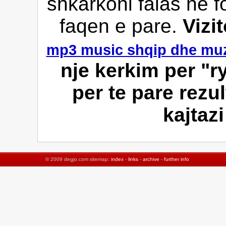
shkarkoni falas ne f
faqen e pare.
Vizi
mp3 music shqip dhe muz
nje kerkim per "r
per te pare rezul
kajtaz
© 2009 degjo.com sitemap:
index
-
links
-
archive
-
further info