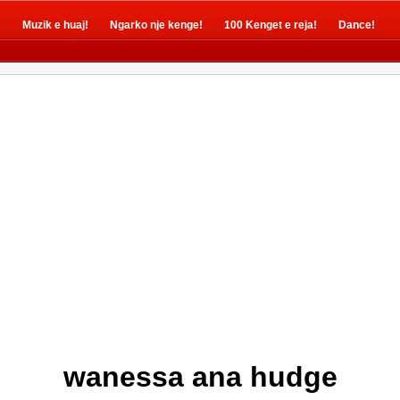
!
Muzik e huaj!
Ngarko nje kenge!
100 Kenget e reja!
Dance!
wanessa ana hudge