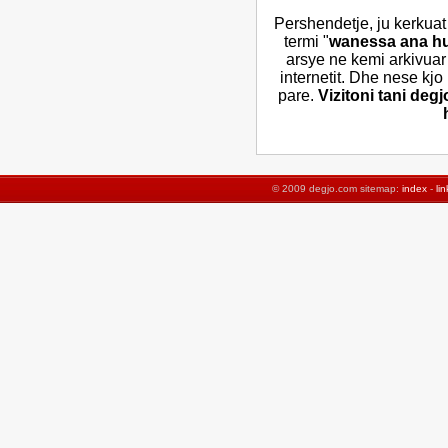
Pershendetje, ju kerkuat
termi "
wanessa ana h
arsye ne kemi arkivuar
internetit. Dhe nese kjo
pare.
Vizitoni tani deg
© 2009 degjo.com sitemap:
index
-
lin