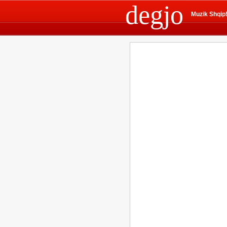
degjo
Muzik Shqip