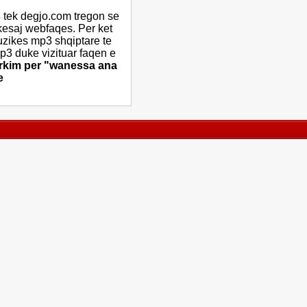
 tek degjo.com tregon se
 kesaj webfaqes. Per ket
uzikes mp3 shqiptare te
mp3 duke vizituar faqen e
erkim per "wanessa ana
e