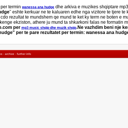
 per termin
dhe arkiva e muzikes shqiptare mp3
wanessa ana hudge
udge
" eshte kerkuar ne te kaluaren edhe nga vizitore te tjere te
 cdo rezultat te mundshem qe mund te ket ky term ne boten e m
 kenge ekziston, athere ju mund ta shkarkoni falas ne formatin 
jo.com per
.Ne vazhdim beni nje k
mp3 music shqip dhe muzik shqip
hudge" per te pare rezultatet per termin: wanessa ana hudg
ks
-
archive
-
further info