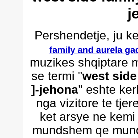
j
Pershendetje, ju k
family and aurela ga
muzikes shqiptare 
se termi "
west side
]-jehona
" eshte ke
nga vizitore te tje
ket arsye ne kemi 
mundshem qe mund 