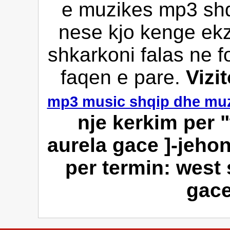
e muzikes mp3 shqi
nese kjo kenge ekz
shkarkoni falas ne f
faqen e pare.
Vizi
mp3 music shqip dhe muz
nje kerkim per 
aurela gace ]-jehon
per termin: west 
gace