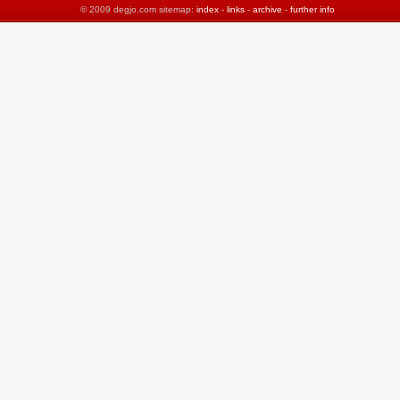
© 2009 degjo.com sitemap:
index
-
links
-
archive
-
further info