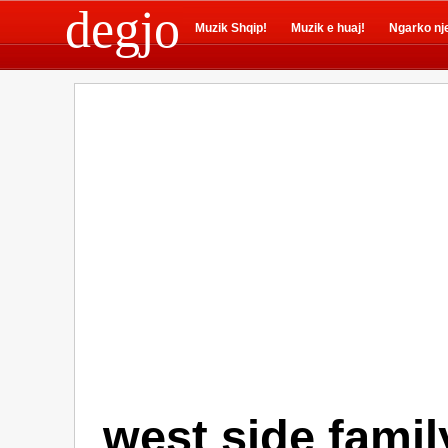
degjo
Muzik Shqip!
Muzik e huaj!
Ngarko nj
west side famil