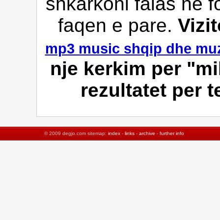
shkarkoni falas ne f
faqen e pare.
Vizi
mp3 music shqip dhe muz
nje kerkim per "mi
rezultatet per 
© 2009 degjo.com sitemap:
index
-
links
-
archive
-
further info