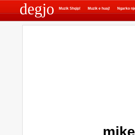
degjo
Muzik Shqip!
Muzik e huaj!
Ngarko nj
mike