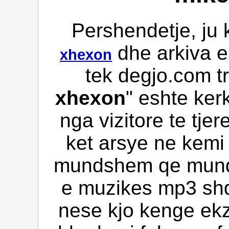
Pershendetje, ju 
dhe arkiva e
xhexon
tek degjo.com t
xhexon
" eshte ker
nga vizitore te tje
ket arsye ne kemi 
mundshem qe mund 
e muzikes mp3 shqi
nese kjo kenge ekz