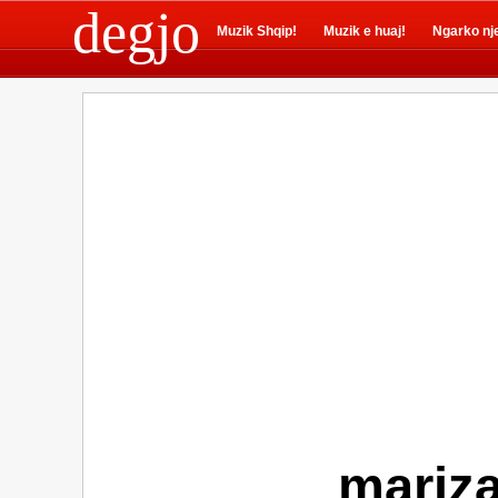
degjo
Muzik Shqip!
Muzik e huaj!
Ngarko nj
mariz