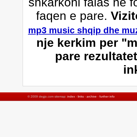
shkarkoni falas ne f
faqen e pare.
Vizi
mp3 music shqip dhe muz
nje kerkim per "m
pare rezultate
in
© 2009 degjo.com sitemap:
index
-
links
-
archive
-
further info