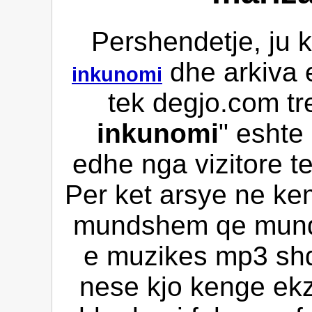
Pershendetje, ju 
dhe arkiva 
inkunomi
tek degjo.com tr
inkunomi
" eshte
edhe nga vizitore te
Per ket arsye ne kem
mundshem qe mund 
e muzikes mp3 shqi
nese kjo kenge ekz