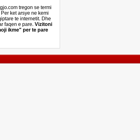
gjo.com tregon se termi
. Per ket arsye ne kemi
tare te internetit. Dhe
ar faqen e pare.
Vizitoni
oji ikme" per te pare