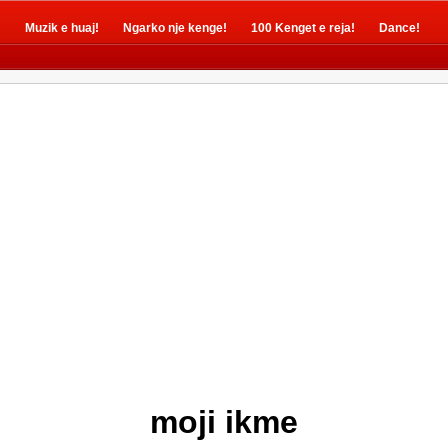
!
Muzik e huaj!
Ngarko nje kenge!
100 Kenget e reja!
Dance!
moji ikme