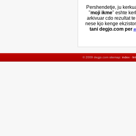
Pershendetje, ju kerku
"
moji ikme
" eshte ker
arkivuar cdo rezultat 
nese kjo kenge ekziston
tani degjo.com per
m
© 2009 degjo.com sitemap:
index
-
lin