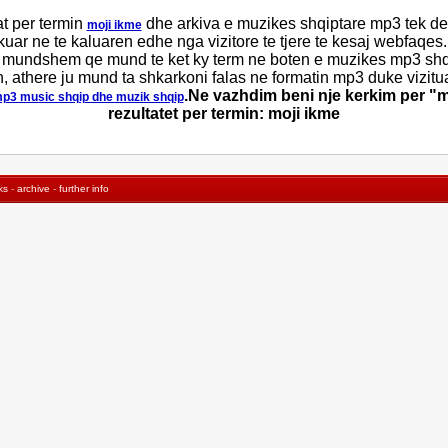
at per termin
dhe arkiva e muzikes shqiptare mp3 tek de
moji ikme
kuar ne te kaluaren edhe nga vizitore te tjere te kesaj webfaqes
te mundshem qe mund te ket ky term ne boten e muzikes mp3 shqip
, athere ju mund ta shkarkoni falas ne formatin mp3 duke vizitu
.Ne vazhdim beni nje kerkim per "m
p3 music shqip dhe muzik shqip
rezultatet per termin: moji ikme
ks
-
archive
-
further info