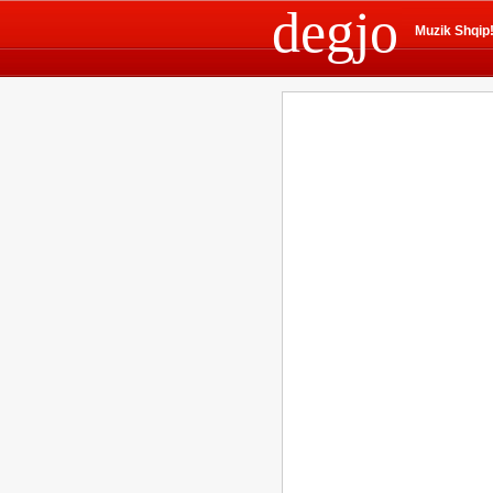
degjo
Muzik Shqip